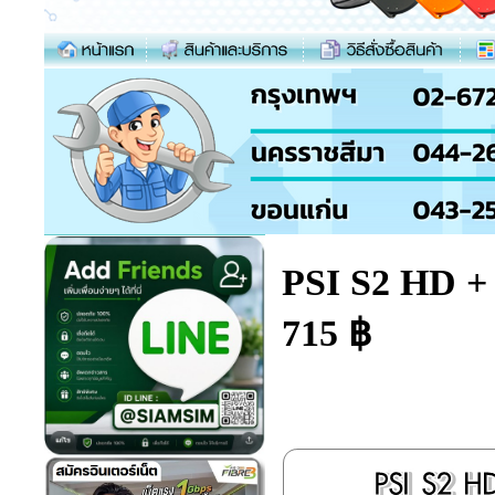
PSI S2 HD +
715 ฿