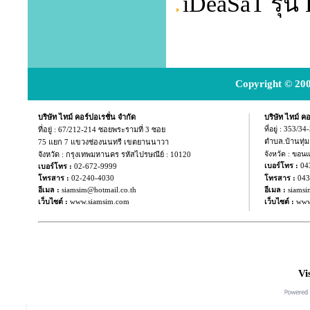
iDeaSaT รุ่
Copyright © 200
บริษัท ไทม์ คอร์ปอเรชั่น จำกัด
บริษัท ไทม์ คอ
ที่อยู่ :
67/212-214 ซอยพระรามที่ 3 ซอย
ที่อยู่ : 353/3
ตำบล.บ้านทุ่
75 แยก
7 แขวงช่องนนทรี เขตยานนาวา
จังหวัด : กรุงเทพมหานคร รหัสไปรษณีย์ : 10120
จังหวัด : ขอน
04
เบอร์โทร :
เบอร์โทร :
02-672-9999
043
โทรสาร :
02-240-4030
โทรสาร :
อีเมล :
siamsim@hotmail.co.th
อีเมล :
siamsi
เว็บไซต์ :
www.siamsim.com
เว็บไซต์ :
www
Vi