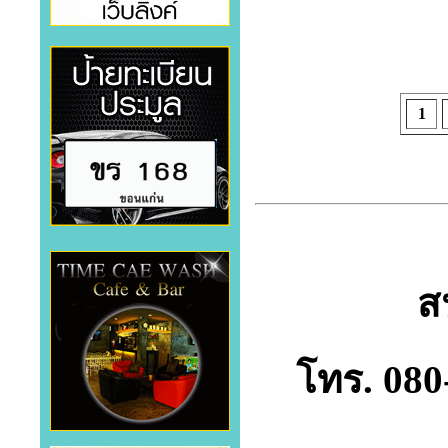
1
ส
โทร. 080