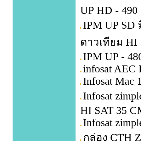
UP HD - 490
IPM UP SD ม
ดาวเทียม HI 
IPM UP - 48
infosat AEC 
Infosat Mac 
Infosat zim
HI SAT 35 CM
Infosat zimp
กล่อง CTH 