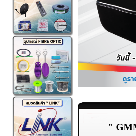
"
GMM