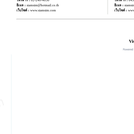
043
โทรสาร :
02-240-4030
โทรสาร :
อีเมล :
siamsim@hotmail.co.th
อีเมล :
siamsi
เว็บไซต์ :
www.siamsim.com
เว็บไซต์ :
www
Vi