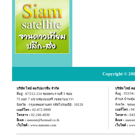
Copyright © 200
บริษัท ไทม์ คอร์ปอเรชั่น จำกัด
บริษัท ไทม์ คอ
ที่อยู่ :
67/212-214 ซอยพระรามที่ 3 ซอย
ที่อยู่ : 353/3
ตำบล.บ้านทุ่
75 แยก
7 แขวงช่องนนทรี เขตยานนาวา
จังหวัด : กรุงเทพมหานคร รหัสไปรษณีย์ : 10120
จังหวัด : ขอน
04
เบอร์โทร :
เบอร์โทร :
02-672-9999
043
โทรสาร :
02-240-4030
โทรสาร :
อีเมล :
siamsim@hotmail.co.th
อีเมล :
siamsi
เว็บไซต์ :
www.siamsim.com
เว็บไซต์ :
www