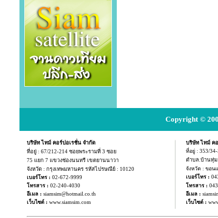
Copyright © 200
บริษัท ไทม์ คอร์ปอเรชั่น จำกัด
บริษัท ไทม์ คอ
ที่อยู่ :
67/212-214 ซอยพระรามที่ 3 ซอย
ที่อยู่ : 353/3
ตำบล.บ้านทุ่
75 แยก
7 แขวงช่องนนทรี เขตยานนาวา
จังหวัด : กรุงเทพมหานคร รหัสไปรษณีย์ : 10120
จังหวัด : ขอน
04
เบอร์โทร :
เบอร์โทร :
02-672-9999
043
โทรสาร :
02-240-4030
โทรสาร :
อีเมล :
siamsim@hotmail.co.th
อีเมล :
siamsi
เว็บไซต์ :
www.siamsim.com
เว็บไซต์ :
www