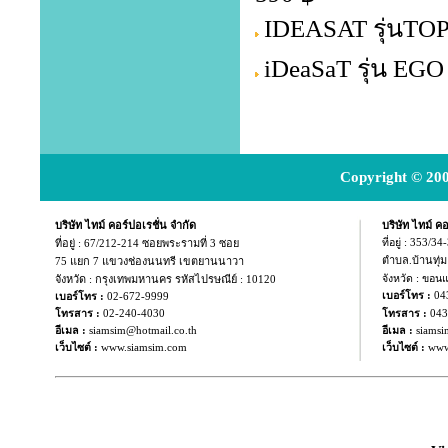
IDEASAT รุ่นTOP
iDeaSaT รุ่น EG
Copyright © 200
บริษัท ไทม์ คอร์ปอเรชั่น จำกัด
บริษัท ไทม์ คอ
ที่อยู่ :
67/212-214 ซอยพระรามที่ 3 ซอย
ที่อยู่ : 353/3
ตำบล.บ้านทุ่
75 แยก
7 แขวงช่องนนทรี เขตยานนาวา
จังหวัด : กรุงเทพมหานคร รหัสไปรษณีย์ : 10120
จังหวัด : ขอน
04
เบอร์โทร :
เบอร์โทร :
02-672-9999
043
โทรสาร :
02-240-4030
โทรสาร :
อีเมล :
siamsim@hotmail.co.th
อีเมล :
siamsi
เว็บไซต์ :
www.siamsim.com
เว็บไซต์ :
www