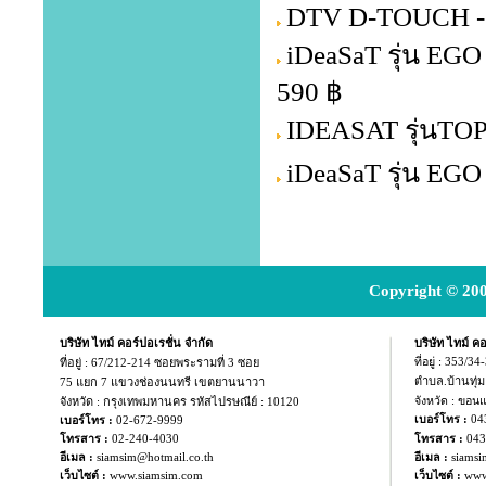
DTV D-TOUCH -
iDeaSaT รุ่น EG
590 ฿
IDEASAT รุ่นTOP
iDeaSaT รุ่น EG
Copyright © 200
บริษัท ไทม์ คอร์ปอเรชั่น จำกัด
บริษัท ไทม์ คอ
ที่อยู่ :
67/212-214 ซอยพระรามที่ 3 ซอย
ที่อยู่ : 353/3
ตำบล.บ้านทุ่
75 แยก
7 แขวงช่องนนทรี เขตยานนาวา
จังหวัด : กรุงเทพมหานคร รหัสไปรษณีย์ : 10120
จังหวัด : ขอน
04
เบอร์โทร :
เบอร์โทร :
02-672-9999
043
โทรสาร :
02-240-4030
โทรสาร :
อีเมล :
siamsim@hotmail.co.th
อีเมล :
siamsi
เว็บไซต์ :
www.siamsim.com
เว็บไซต์ :
www