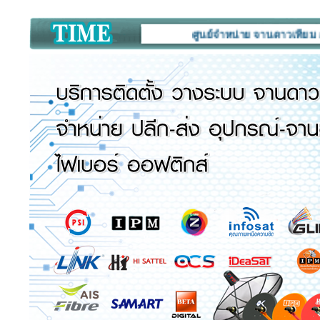
ศูนย์จำหน่าย จานดาวเทียม กล้องวงจร