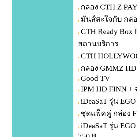
กล่อง CTH Z PA
มันส์สะใจกับ กล่
CTH Ready Box P
สถานบริการ
CTH HOLLYWOOD 
กล่อง GMMZ HD 
Good TV
IPM HD FINN + จ
iDeaSaT รุ่น EGO
ชุดแพ็คคู่ กล่อง
iDeaSaT รุ่น EG
750 ฿