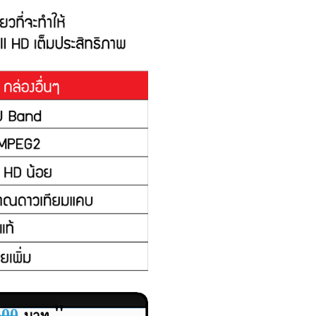
"
500
บาท