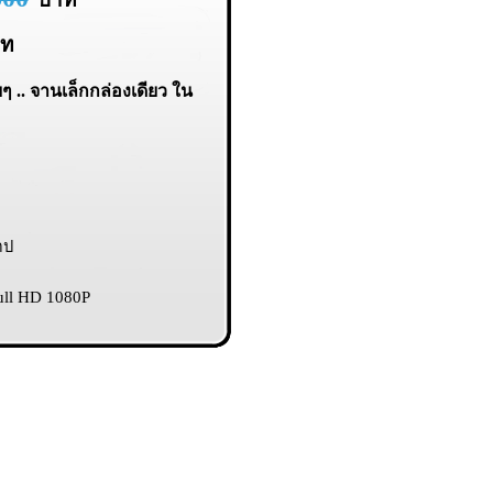
าท
ๆ .. จานเล็กกล่องเดียว ใน
ตป
ll HD 1080P