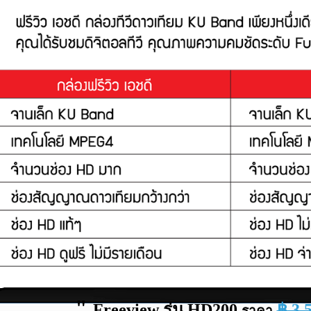
"
Freeview
รุ่น HD200
฿ 3,
ราคา