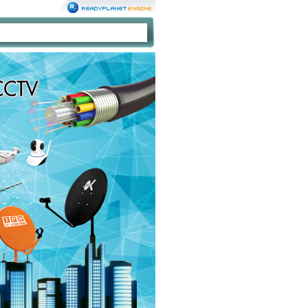
ศูนย์จำหน่าย จานดาวเทียม กล้องวงจรปิด C