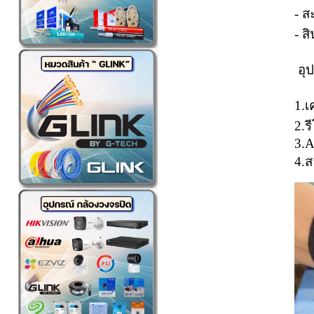
- ส
- ส
อุป
1.เ
2.ร
3.A
4.