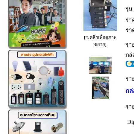
รุ่น 
รา
รา
[
คลิกเพื่อดูภาพ
ราย
ขยาย]
กล่
ราย
กล
ราย
Dig