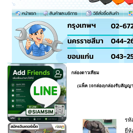
กล่องดาวเทียม
(แพ็ค 10กล่อง)กล่องรับสัญญ
รหั
ยี่ห้