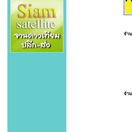
จำน
จำน