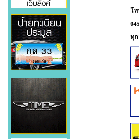
โท
045
ทุก