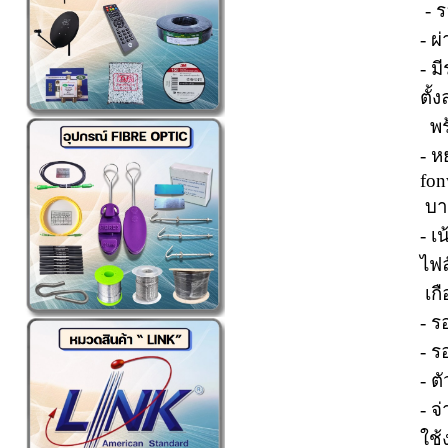
- ร
- ผ
- ม
ตั้
พร
- ห
fo
บาง
- เ
ไฟล
เกื
- ร
- ร
- ต
- จ
ใช้