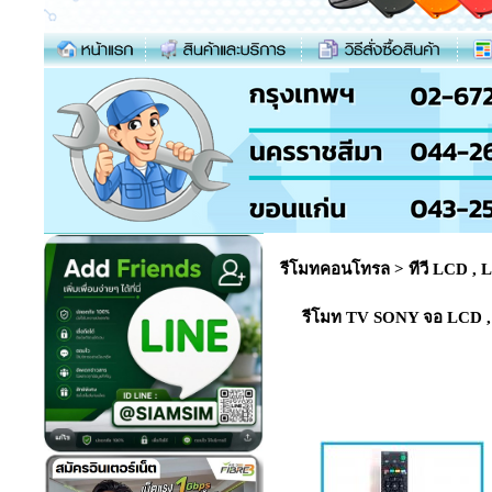
รีโมทคอนโทรล
>
ทีวี LCD ,
รีโมท TV SONY จอ LCD , L