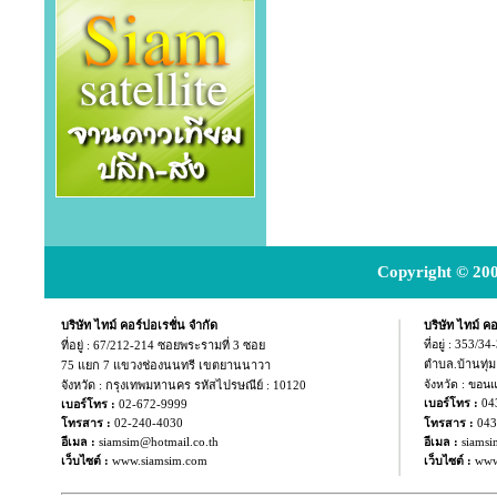
Copyright © 200
บริษัท ไทม์ คอร์ปอเรชั่น จำกัด
บริษัท ไทม์ คอ
ที่อยู่ :
67/212-214 ซอยพระรามที่ 3 ซอย
ที่อยู่ : 353/3
ตำบล.บ้านทุ่
75 แยก
7 แขวงช่องนนทรี เขตยานนาวา
จังหวัด : กรุงเทพมหานคร รหัสไปรษณีย์ : 10120
จังหวัด : ขอน
04
เบอร์โทร :
เบอร์โทร :
02-672-9999
043
โทรสาร :
02-240-4030
โทรสาร :
อีเมล :
siamsim@hotmail.co.th
อีเมล :
siamsi
เว็บไซต์ :
www.siamsim.com
เว็บไซต์ :
www