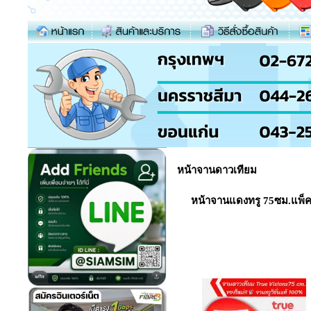
หน้าจานดาวเทียม
หน้าจานแดงทรู 75ซม.แพ็ค5