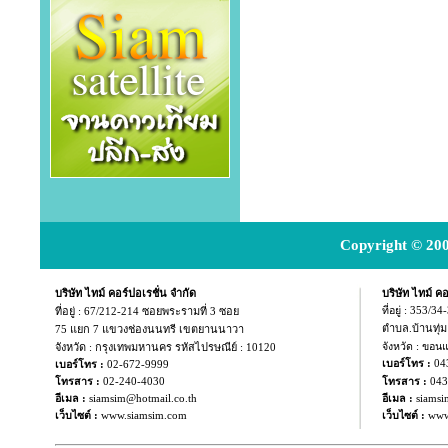
Copyright © 200
บริษัท ไทม์ คอร์ปอเรชั่น จำกัด
บริษัท ไทม์ คอ
ที่อยู่ :
67/212-214 ซอยพระรามที่ 3 ซอย
ที่อยู่ : 353/3
ตำบล.บ้านทุ่
75 แยก
7 แขวงช่องนนทรี เขตยานนาวา
จังหวัด : กรุงเทพมหานคร รหัสไปรษณีย์ : 10120
จังหวัด : ขอน
04
เบอร์โทร :
เบอร์โทร :
02-672-9999
043
โทรสาร :
02-240-4030
โทรสาร :
อีเมล :
siamsim@hotmail.co.th
อีเมล :
siamsi
เว็บไซต์ :
www.siamsim.com
เว็บไซต์ :
www