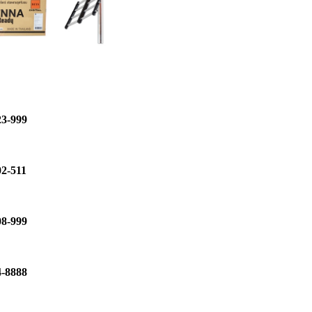
23-999
02-511
08-999
4-8888