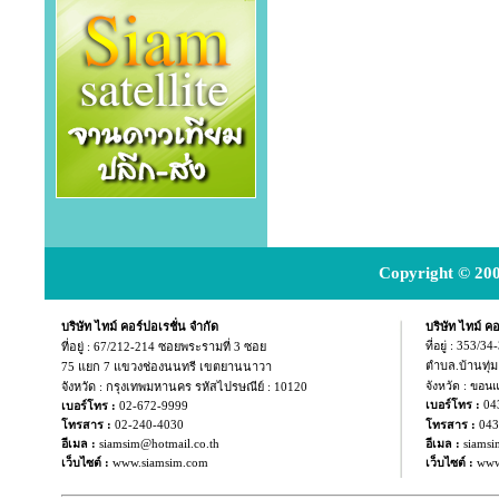
Copyright © 200
บริษัท ไทม์ คอร์ปอเรชั่น จำกัด
บริษัท ไทม์ คอ
ที่อยู่ :
67/212-214 ซอยพระรามที่ 3 ซอย
ที่อยู่ : 353/3
ตำบล.บ้านทุ่
75 แยก
7 แขวงช่องนนทรี เขตยานนาวา
จังหวัด : กรุงเทพมหานคร รหัสไปรษณีย์ : 10120
จังหวัด : ขอน
04
เบอร์โทร :
เบอร์โทร :
02-672-9999
043
โทรสาร :
02-240-4030
โทรสาร :
อีเมล :
siamsim@hotmail.co.th
อีเมล :
siamsi
เว็บไซต์ :
www.siamsim.com
เว็บไซต์ :
www