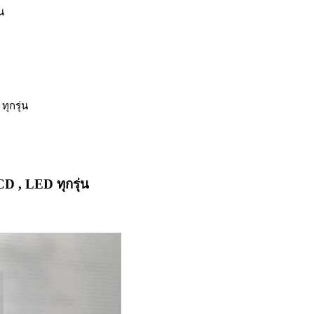
น
ุกรุ่น
D , LED ทุกรุ่น