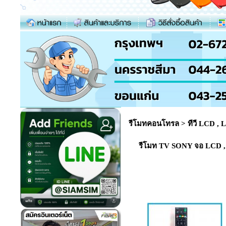
รีโมทคอนโทรล
>
ทีวี LCD ,
รีโมท TV SONY จอ LCD , L