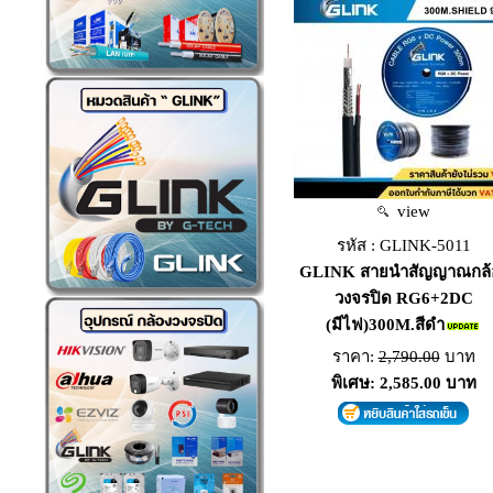
view
รหัส : GLINK-5011
GLINK สายนำสัญญาณกล้
วงจรปิด RG6+2DC
(มีไฟ)300M.สีดำ
ราคา:
2,790.00
บาท
พิเศษ: 2,585.00 บาท