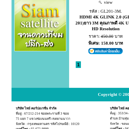
view
รหัส : GL201-3M.
HDMI 4K GLINK 2.0 (G
201)ยาว 3M คุณภาพดี 4K U
HD Resolution
ราคา:
450.00
บาท
พิเศษ: 158.00 บาท
1
Copyright © 200
บริษัท ไทม์ คอร์ปอเรชั่น จำกัด
บริษัท ไทม์ คอ
ที่อยู่ :
67/212-214 ซอยพระรามที่ 3 ซอย
ที่อยู่ : 353/3
ตำบล.บ้านทุ่
75 แยก
7 แขวงช่องนนทรี เขตยานนาวา
จังหวัด : กรุงเทพมหานคร รหัสไปรษณีย์ : 10120
จังหวัด : ขอน
04
เบอร์โทร :
เบอร์โทร :
02-672-9999