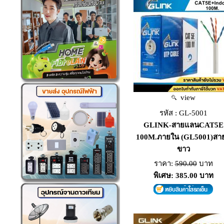
view
รหัส : GL-5001
GLINK-สายแลนCAT5E
100M.ภายใน (GL5001)สาย
ขาว
ราคา:
590.00
บาท
พิเศษ: 385.00 บาท