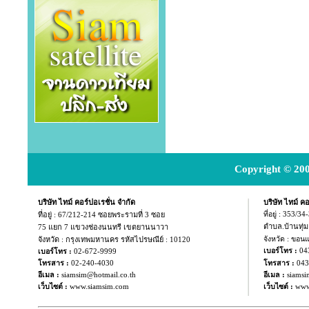
Copyright © 200
บริษัท ไทม์ คอร์ปอเรชั่น จำกัด
บริษัท ไทม์ คอ
ที่อยู่ :
67/212-214 ซอยพระรามที่ 3 ซอย
ที่อยู่ : 353/3
ตำบล.บ้านทุ่
75 แยก
7 แขวงช่องนนทรี เขตยานนาวา
จังหวัด : กรุงเทพมหานคร รหัสไปรษณีย์ : 10120
จังหวัด : ขอน
04
เบอร์โทร :
เบอร์โทร :
02-672-9999
043
โทรสาร :
02-240-4030
โทรสาร :
อีเมล :
siamsim@hotmail.co.th
อีเมล :
siamsi
เว็บไซต์ :
www.siamsim.com
เว็บไซต์ :
www