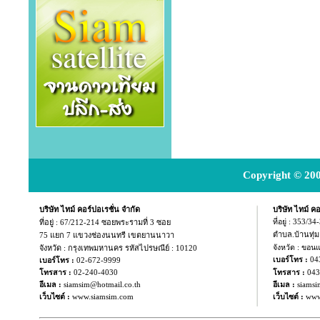
Copyright © 200
บริษัท ไทม์ คอร์ปอเรชั่น จำกัด
บริษัท ไทม์ คอ
ที่อยู่ :
67/212-214 ซอยพระรามที่ 3 ซอย
ที่อยู่ : 353/3
ตำบล.บ้านทุ่
75 แยก
7 แขวงช่องนนทรี เขตยานนาวา
จังหวัด : กรุงเทพมหานคร รหัสไปรษณีย์ : 10120
จังหวัด : ขอน
04
เบอร์โทร :
เบอร์โทร :
02-672-9999
043
โทรสาร :
02-240-4030
โทรสาร :
อีเมล :
siamsim@hotmail.co.th
อีเมล :
siamsi
เว็บไซต์ :
www.siamsim.com
เว็บไซต์ :
www